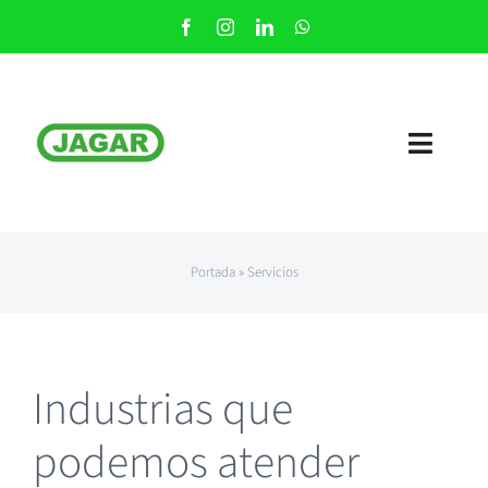
Saltar
al
contenido
Toggl
Navig
Nosotros
Portada
»
Servicios
Nuestros Servicios
Contacto
Industrias que
podemos atender