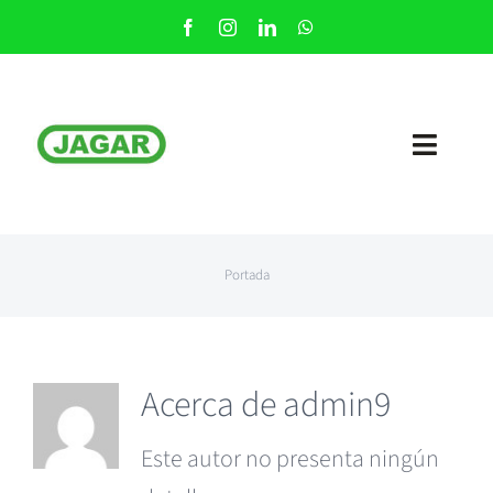
Saltar
al
contenido
Toggl
Navig
Nosotros
Portada
Nuestros Servicios
Contacto
Acerca de
admin9
Este autor no presenta ningún