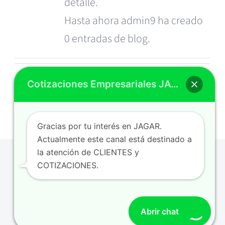
detalle.
Hasta ahora admin9 ha creado
0 entradas de blog.
Cotizaciones Empresariales JAGAR
Gracias por tu interés en JAGAR.
Actualmente este canal está destinado a
la atención de CLIENTES y
© Copyright 2026 | Avada Theme by
ThemeFusion
| All
COTIZACIONES.
Rights Reserved | Powered by
WordPress
Abrir chat