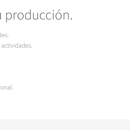
tu producción.
des.
 actividades.
sonal.